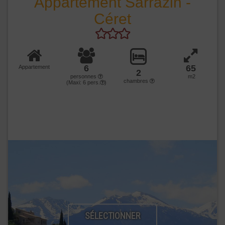
Appartement Sarrazin -
Céret
6
65
Appartement
2
personnes
m2
chambres
(Maxi:
6
pers.
)
SÉLECTIONNER